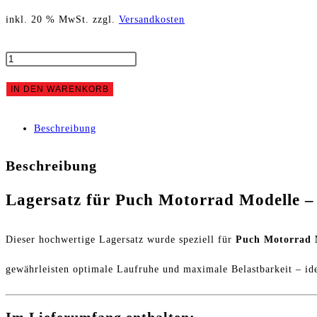
inkl. 20 % MwSt.
zzgl.
Versandkosten
Wälzlager
Set
IN DEN WARENKORB
Puch
Beschreibung
M125
Beschreibung
und
Lagersatz für Puch Motorrad Modelle – 
MC
125/175
Dieser hochwertige Lagersatz wurde speziell für
Puch Motorrad 
Motor
gewährleisten optimale Laufruhe und maximale Belastbarkeit – id
Menge