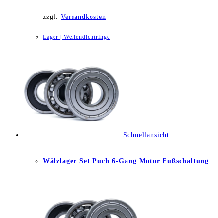
mehrere
zzgl.
Versandkosten
Varianten
Lager | Wellendichtringe
auf.
Die
Optionen
können
auf
Schnellansicht
der
Wälzlager Set Puch 6-Gang Motor Fußschaltung
Produktseite
gewählt
werden