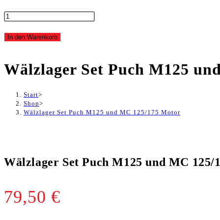
Wälzlager
Set
In den Warenkorb
Puch
Wälzlager Set Puch M125 un
M125
Start
>
und
Shop
>
Wälzlager Set Puch M125 und MC 125/175 Motor
MC
125/175
Wälzlager Set Puch M125 und MC 125/
Motor
Menge
79,50
€