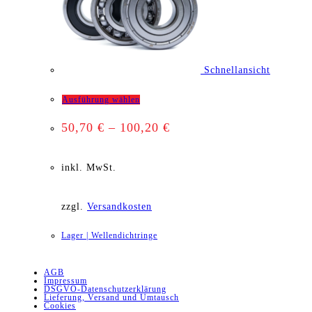
Schnellansicht
Dieses
Ausführung wählen
50,70
€
–
100,20
€
Produkt
weist
inkl. MwSt.
mehrere
zzgl.
Versandkosten
Varianten
Lager | Wellendichtringe
auf.
AGB
Die
Impressum
DSGVO-Datenschutzerklärung
Lieferung, Versand und Umtausch
Optionen
Cookies