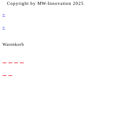
Copyright by MW-Innovation 2025
können
×
auf
×
der
Warenkorb
Produktseite
gewählt
werden