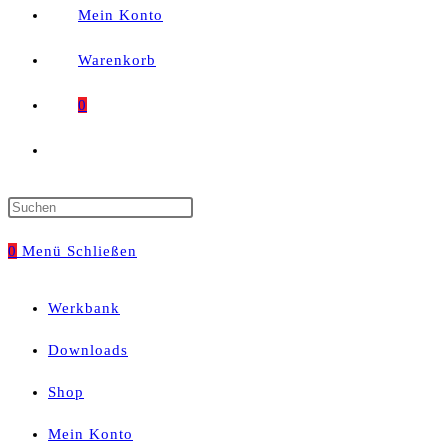
Mein Konto
Warenkorb
0
Website-
Suche
Press
umschalten
Escape
0
Menü
Schließen
to
Werkbank
close
Downloads
the
Shop
search
Mein Konto