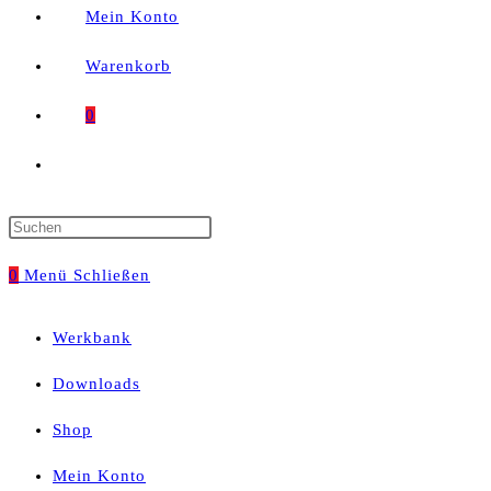
Mein Konto
Warenkorb
0
Website-
Suche
Press
umschalten
Escape
0
Menü
Schließen
to
Werkbank
close
Downloads
the
Shop
search
Mein Konto