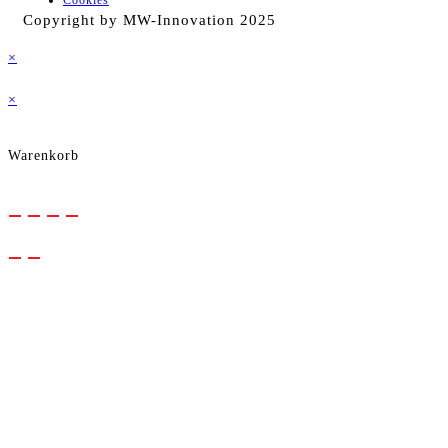
Copyright by MW-Innovation 2025
können
×
auf
×
der
Warenkorb
Produktseite
gewählt
werden