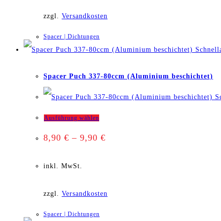
mehrere
zzgl.
Versandkosten
Varianten
Spacer | Dichtungen
auf.
Schnell
Die
Spacer Puch 337-80ccm (Aluminium beschichtet)
Optionen
Sc
können
Dieses
Ausführung wählen
auf
8,90
€
–
9,90
€
Produkt
der
weist
inkl. MwSt.
Produktseite
mehrere
gewählt
zzgl.
Versandkosten
Varianten
werden
Spacer | Dichtungen
auf.