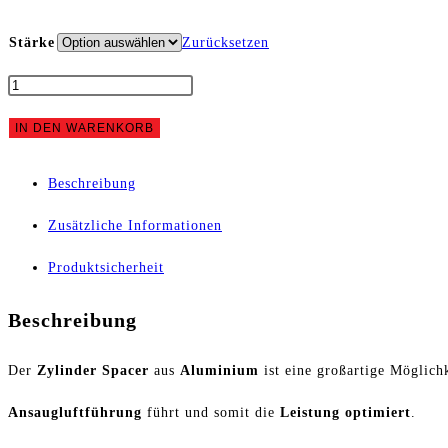
Stärke
Zurücksetzen
Spacer
Puch
IN DEN WARENKORB
Parmakit
Beschreibung
47mm
Zusätzliche Informationen
Menge
Produktsicherheit
Beschreibung
Der
Zylinder Spacer
aus
Aluminium
ist eine großartige Möglich
Ansaugluftführung
führt und somit die
Leistung optimiert
.