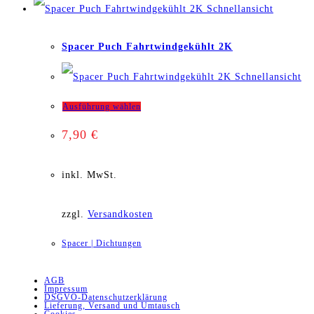
Schnellansicht
Die
Spacer Puch Fahrtwindgekühlt 2K
Optionen
Schnellansicht
können
Dieses
Ausführung wählen
auf
7,90
€
Produkt
der
weist
inkl. MwSt.
Produktseite
mehrere
gewählt
zzgl.
Versandkosten
Varianten
werden
Spacer | Dichtungen
auf.
AGB
Die
Impressum
DSGVO-Datenschutzerklärung
Lieferung, Versand und Umtausch
Optionen
Cookies