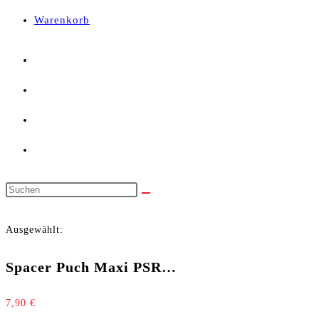
panel.
Warenkorb
Diese
Website
Ausgewählt:
durchsuchen
Spacer Puch Maxi PSR…
7,90
€