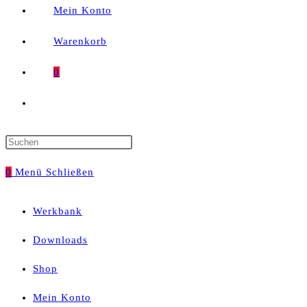
Mein Konto
Warenkorb
0
Website-
Suche
Press
umschalten
Escape
0
Menü
Schließen
to
Werkbank
close
Downloads
the
Shop
search
Mein Konto