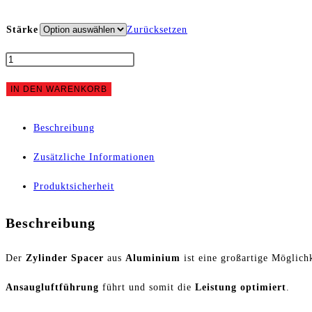
Stärke
Zurücksetzen
Spacer
Puch
IN DEN WARENKORB
Maxi
Beschreibung
PSR
Zusätzliche Informationen
und
Produktsicherheit
PowerOne
Beschreibung
45mm
Der
Zylinder Spacer
aus
Aluminium
ist eine großartige Möglich
Menge
Ansaugluftführung
führt und somit die
Leistung optimiert
.