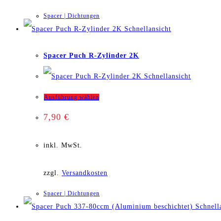
Varianten
Spacer | Dichtungen
auf.
Schnellansicht
Die
Spacer Puch R-Zylinder 2K
Optionen
Schnellansicht
können
Dieses
Ausführung wählen
auf
7,90
€
Produkt
der
weist
inkl. MwSt.
Produktseite
mehrere
gewählt
zzgl.
Versandkosten
Varianten
werden
Spacer | Dichtungen
auf.
Schnell
Die