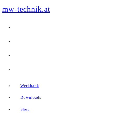
mw-technik.at
Zum
Inhalt
springen
Werkbank
Downloads
Shop