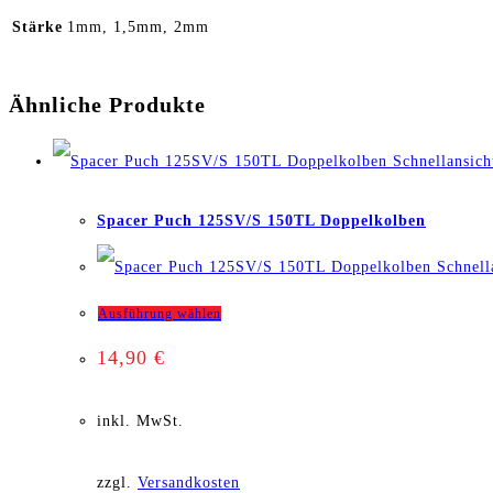
Stärke
1mm, 1,5mm, 2mm
Ähnliche Produkte
Schnellansich
Spacer Puch 125SV/S 150TL Doppelkolben
Schnell
Dieses
Ausführung wählen
14,90
€
Produkt
weist
inkl. MwSt.
mehrere
zzgl.
Versandkosten