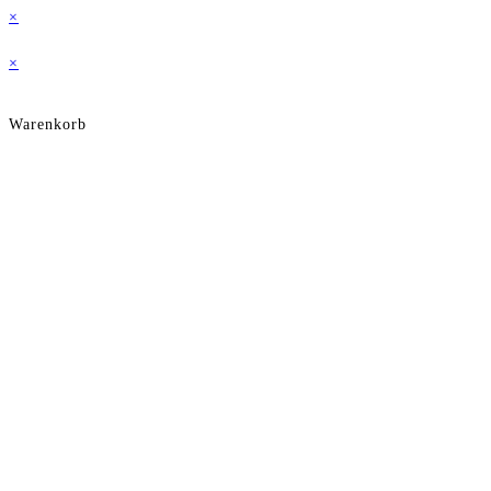
×
auf
×
der
Warenkorb
Produktseite
gewählt
werden