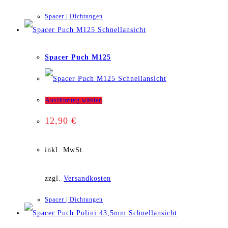
Varianten
Spacer | Dichtungen
auf.
Schnellansicht
Die
Spacer Puch M125
Optionen
Schnellansicht
können
Dieses
Ausführung wählen
auf
12,90
€
Produkt
der
weist
inkl. MwSt.
Produktseite
mehrere
gewählt
zzgl.
Versandkosten
Varianten
werden
Spacer | Dichtungen
auf.
Schnellansicht
Die