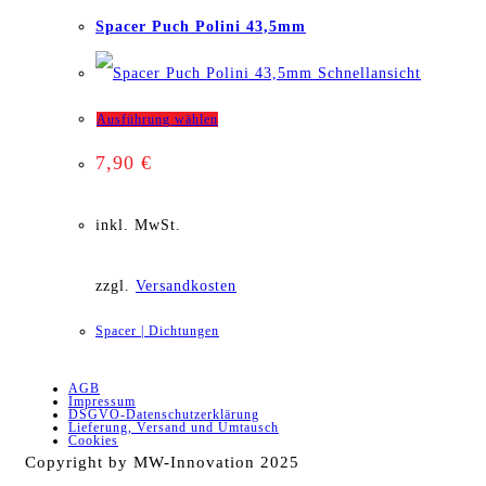
Spacer Puch Polini 43,5mm
Optionen
Schnellansicht
können
Dieses
Ausführung wählen
auf
7,90
€
Produkt
der
weist
inkl. MwSt.
Produktseite
mehrere
gewählt
zzgl.
Versandkosten
Varianten
werden
Spacer | Dichtungen
auf.
AGB
Die
Impressum
DSGVO-Datenschutzerklärung
Lieferung, Versand und Umtausch
Optionen
Cookies
Copyright by MW-Innovation 2025
können