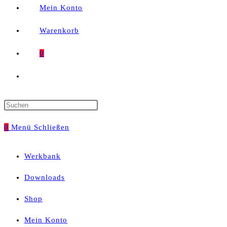
Mein Konto
Warenkorb
0
Website-
Suche
Press
umschalten
Escape
0
Menü
Schließen
to
Werkbank
close
Downloads
the
Shop
search
Mein Konto