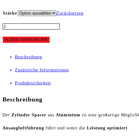
Stärke
Zurücksetzen
Spacer
Puch
IN DEN WARENKORB
Italkit
Beschreibung
47mm
Zusätzliche Informationen
Menge
Produktsicherheit
Beschreibung
Der
Zylinder Spacer
aus
Aluminium
ist eine großartige Möglich
Ansaugluftführung
führt und somit die
Leistung optimiert
.