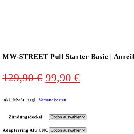
MW-STREET Pull Starter Basic | Anrei
Ursprünglicher
Aktueller
129,90
€
99,90
€
Preis
Preis
war:
ist:
inkl. MwSt.
zzgl.
Versandkosten
129,90 €
99,90 €.
Zündungsdeckel
Adapterring Alu CNC