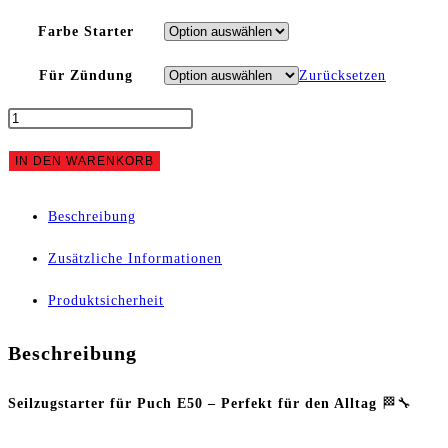
Farbe Starter
Für Zündung
Zurücksetzen
MW-
STREET
IN DEN WARENKORB
Pull
Beschreibung
Starter
Zusätzliche Informationen
Basic
Produktsicherheit
|
Beschreibung
Anreißer
Seilzugstarter für Puch E50 – Perfekt für den Alltag
🏁🔧
für