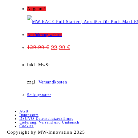
Optionen
Angebot!
können
auf
Dieses
Ausführung wählen
der
Ursprünglicher
Aktueller
129,90
€
99,90
€
Produkt
Preis
Preis
Produktseite
war:
ist:
129,90 €
99,90 €.
weist
inkl. MwSt.
gewählt
mehrere
werden
zzgl.
Versandkosten
Varianten
Seilzugstarter
auf.
AGB
Die
Impressum
DSGVO-Datenschutzerklärung
Lieferung, Versand und Umtausch
Optionen
Cookies
Copyright by MW-Innovation 2025
können