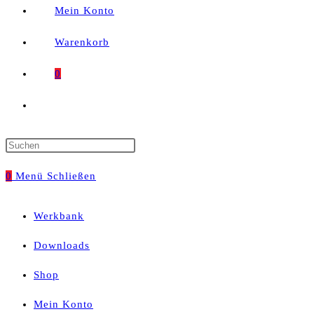
Mein Konto
Warenkorb
0
Website-
Suche
Press
umschalten
Escape
0
Menü
Schließen
to
Werkbank
close
Downloads
the
Shop
search
Mein Konto