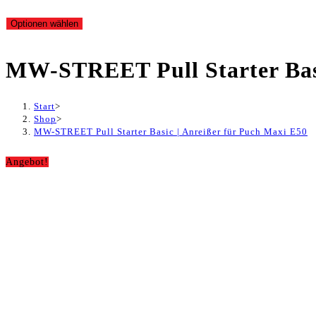
Preis
Preis
Optionen wählen
war:
ist:
MW-STREET Pull Starter Basi
129,90 €
99,90 €.
Start
>
Shop
>
MW-STREET Pull Starter Basic | Anreißer für Puch Maxi E50
Angebot!