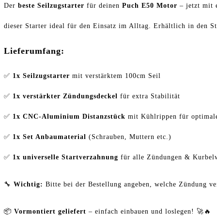
Puch
Der
beste Seilzugstarter
für deinen
Puch E50 Motor
– jetzt mit
Maxi
dieser Starter ideal für den Einsatz im Alltag. Erhältlich in den 
E50
Lieferumfang:
Menge
✅
1x Seilzugstarter
mit verstärktem 100cm Seil
✅
1x verstärkter Zündungsdeckel
für extra Stabilität
✅
1x CNC-Aluminium Distanzstück
mit Kühlrippen für optimal
✅
1x Set Anbaumaterial
(Schrauben, Muttern etc.)
✅
1x universelle Startverzahnung
für alle Zündungen & Kurbel
🔧
Wichtig:
Bitte bei der Bestellung angeben, welche Zündung ver
📦
Vormontiert geliefert
– einfach einbauen und loslegen! 🚀🔥