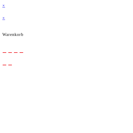
×
auf
×
der
Warenkorb
Produktseite
gewählt
werden