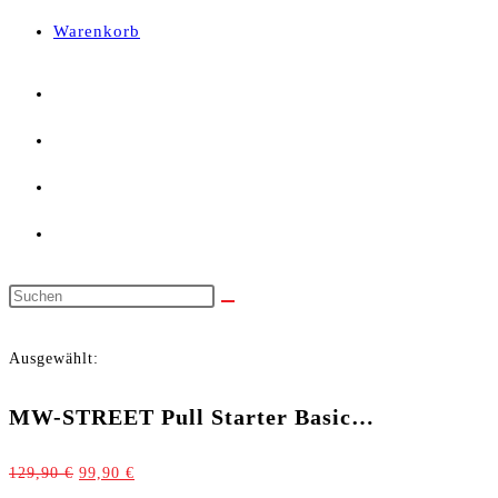
panel.
Warenkorb
Diese
Website
Ausgewählt:
durchsuchen
MW-STREET Pull Starter Basic…
Ursprünglicher
Aktueller
129,90
€
99,90
€