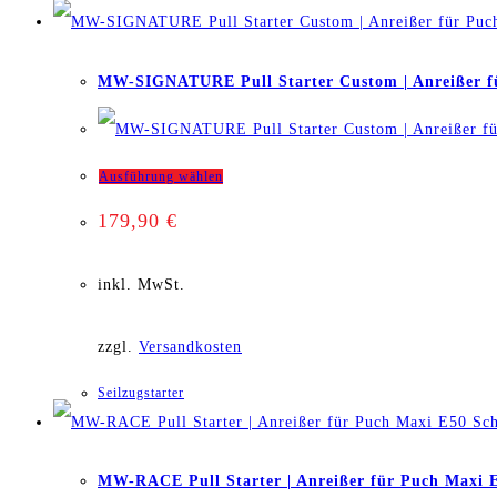
Optionen
können
MW-SIGNATURE Pull Starter Custom | Anreißer f
auf
der
Dieses
Ausführung wählen
179,90
€
Produktseite
Produkt
gewählt
weist
inkl. MwSt.
werden
mehrere
zzgl.
Versandkosten
Varianten
Seilzugstarter
auf.
Sch
Die
MW-RACE Pull Starter | Anreißer für Puch Maxi 