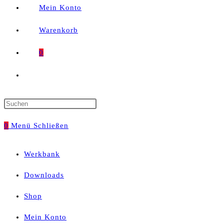
Mein Konto
Warenkorb
0
Website-
Suche
Press
umschalten
Escape
0
Menü
Schließen
to
Werkbank
close
Downloads
the
Shop
search
Mein Konto