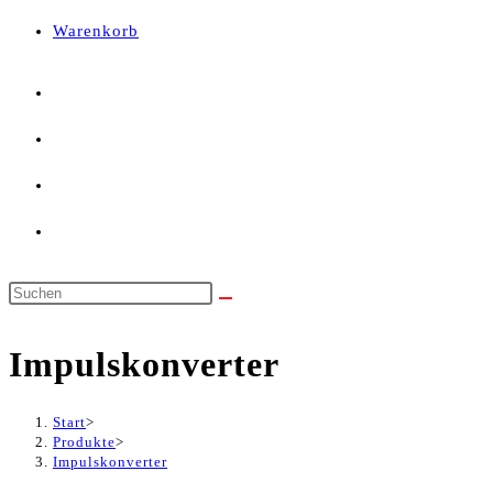
panel.
Warenkorb
Diese
Website
Impulskonverter
durchsuchen
Start
>
Produkte
>
Impulskonverter