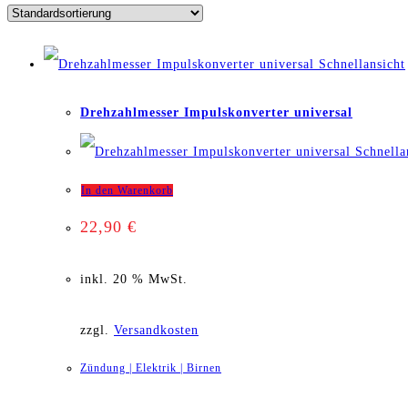
Schnellansicht
Drehzahlmesser Impulskonverter universal
Schnella
In den Warenkorb
22,90
€
inkl. 20 % MwSt.
zzgl.
Versandkosten
Zündung | Elektrik | Birnen