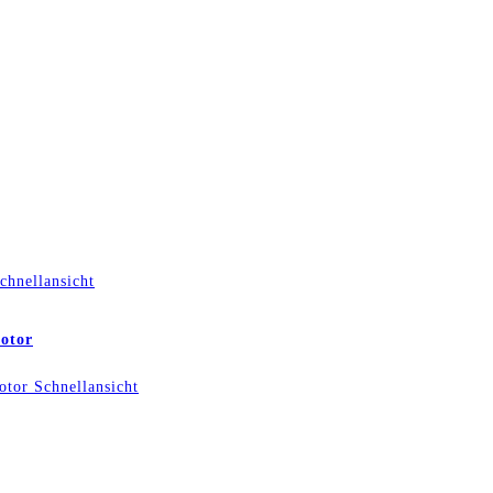
chnellansicht
otor
Schnellansicht