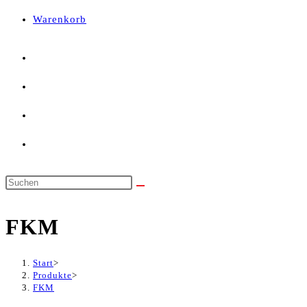
panel.
Warenkorb
Diese
Website
FKM
durchsuchen
Start
>
Produkte
>
FKM