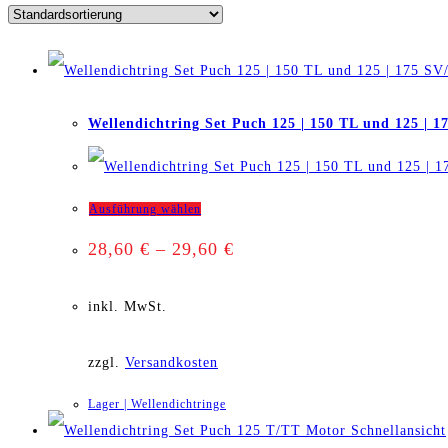
Wellendichtring Set Puch 125 | 150 TL und 125 | 
Dieses
Ausführung wählen
28,60
€
–
29,60
€
Produkt
weist
inkl. MwSt.
mehrere
zzgl.
Versandkosten
Varianten
Lager | Wellendichtringe
auf.
Schnellansicht