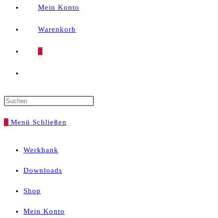
Mein Konto
Warenkorb
0
Website-
Suche
Press
umschalten
Escape
0
Menü
Schließen
to
Werkbank
close
Downloads
the
Shop
search
Mein Konto