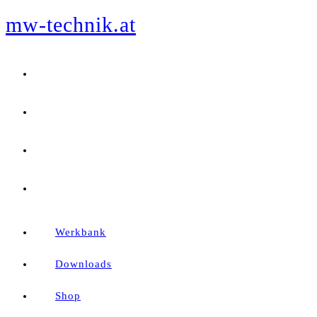
mw-technik.at
Zum
Inhalt
springen
Werkbank
Downloads
Shop