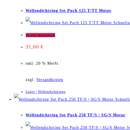
Die
Wellendichtring Set Puch 125 T/TT Motor
Optionen
Schnella
können
In den Warenkorb
auf
31,60
€
der
inkl. 20 % MwSt.
Produktseite
gewählt
zzgl.
Versandkosten
werden
Lager | Wellendichtringe
Schnell
Wellendichtring Set Puch 250 TF/S | SG/S Motor
Sc