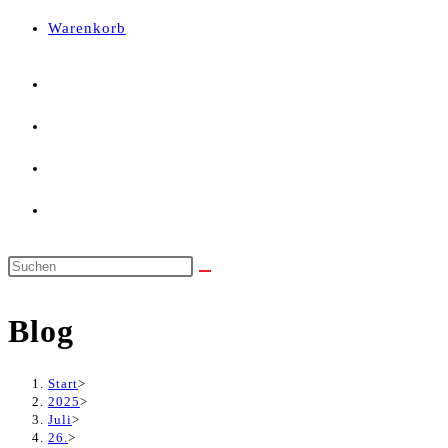
panel.
Warenkorb
Diese
Website
Blog
durchsuchen
Start
>
2025
>
Juli
>
26.
>