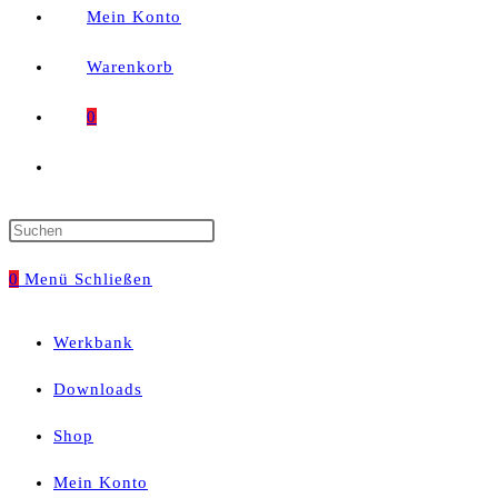
Mein Konto
Warenkorb
0
Website-
Suche
Press
umschalten
Escape
0
Menü
Schließen
to
Werkbank
close
Downloads
the
Shop
search
Mein Konto